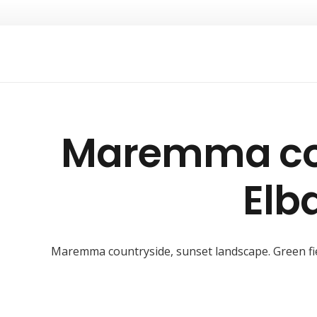
Maremma cou
Elb
Maremma countryside, sunset landscape. Green fiel